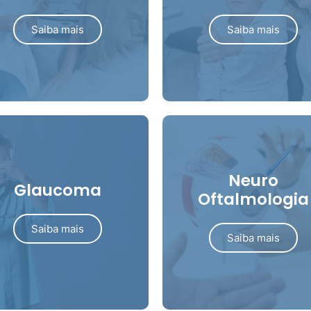
Saiba mais
Saiba mais
Neuro
Glaucoma
Oftalmologia
Saiba mais
Saiba mais